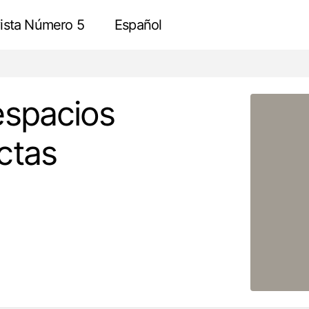
ista Número 5
Español
Transformación de espacios en viviendas compactas
Consulte
espacios
ctas