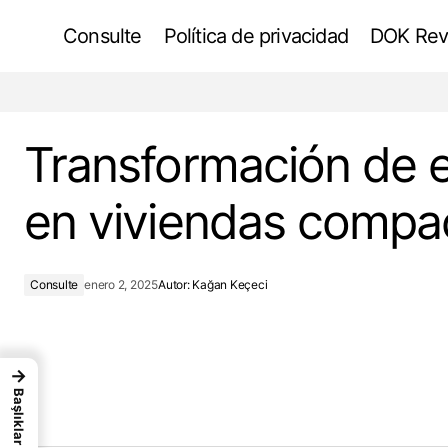
Consulte
Política de privacidad
DOK Rev
Suelos de corcho en la arquitectura
ecológica
Transformación de 
en viviendas compa
Consulte
enero 2, 2025
Autor:
Kağan Keçeci
→
Başlıklar