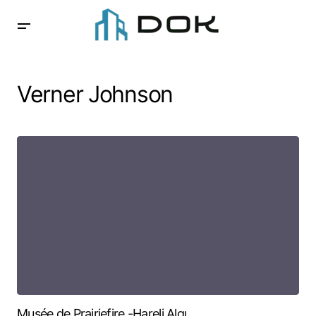
Verner Johnson
Musée de Prairiefire -Hareli Algı