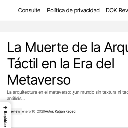
Consulte
Política de privacidad
DOK Rev
Brutalismo Tropical: La Batalla de las
Escuelas Paulistas contra el Sol
La Muerte de la Arq
Táctil en la Era del
Metaverso
La arquitectura en el metaverso: ¿un mundo sin textura ni ta
análisis…
→
Review
enero 10, 2026
Autor:
Kağan Keçeci
Başlıklar