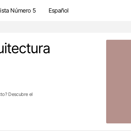
ista Número 5
Español
La Muerte de la Arquitectura Táctil en la Era del Metaver
Review
uitectura
cto? Descubre el