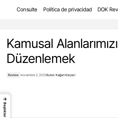
Consulte
Política de privacidad
DOK Rev
Guía para una vida independiente de la
red
Kamusal Alanlarımız
Düzenlemek
Review
noviembre 2, 2025
Autor:
Kağan Keçeci
→
Başlıklar