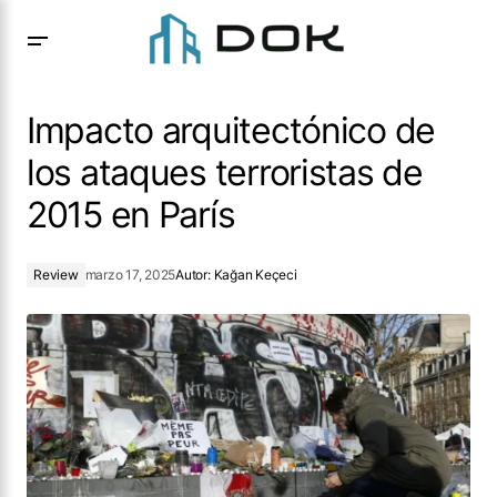
Impacto arquitectónico de los ataques terroristas de 2015
en París
Impacto arquitectónico de
los ataques terroristas de
2015 en París
Review
marzo 17, 2025
Autor:
Kağan Keçeci