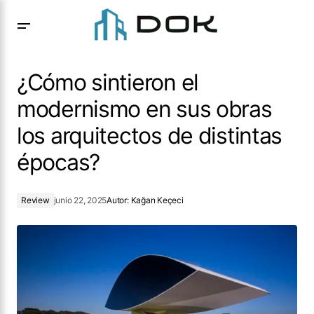
¿Cómo sintieron el modernismo en sus obras los
arquitectos de distintas épocas?
¿Cómo sintieron el
modernismo en sus obras
los arquitectos de distintas
épocas?
Review
junio 22, 2025
Autor:
Kağan Keçeci