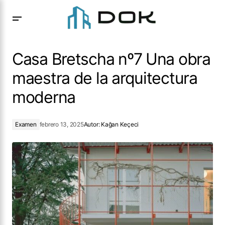
Casa Bretscha nº7 Una obra maestra de la arquitectura
moderna
Casa Bretscha nº7 Una obra
maestra de la arquitectura
moderna
Examen
febrero 13, 2025
Autor:
Kağan Keçeci