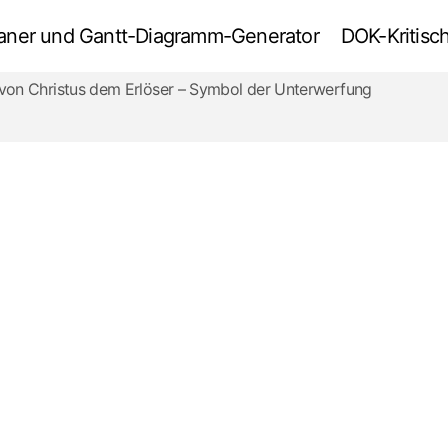
tplaner und Gantt-Diagramm-Generator
DOK-Kritisch
 von Christus dem Erlöser – Symbol der Unterwerfung
Notre-Dame nach dem Brand:
5
Wiederaufbau -09/25