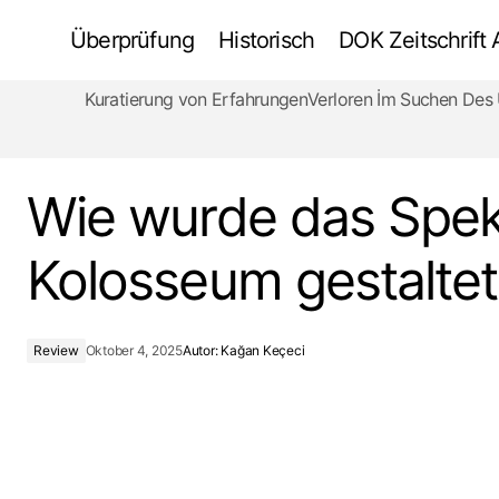
Überprüfung
Historisch
DOK Zeitschrift
Kuratierung von Erfahrungen
Verloren İm Suchen De
Tōrō – Laternen, die zuhören -09/25
Wie wurde das Spek
Kolosseum gestaltet
Review
Oktober 4, 2025
Autor:
Kağan Keçeci