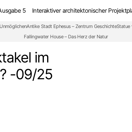
 Ausgabe 5
Interaktiver architektonischer Projek
s Unmöglichen
Antike Stadt Ephesus – Zentrum Geschichte
Statue
Wie wurde das Spektakel im Kolosseum gestaltet? -09/2
Review
Fallingwater House – Das Herz der Natur
takel im
? -09/25