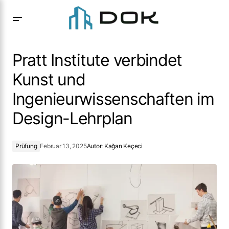
Pratt Institute verbindet Kunst und
Ingenieurwissenschaften im Design-Lehrplan
Pratt Institute verbindet
Kunst und
Ingenieurwissenschaften im
Design-Lehrplan
Prüfung
Februar 13, 2025
Autor:
Kağan Keçeci