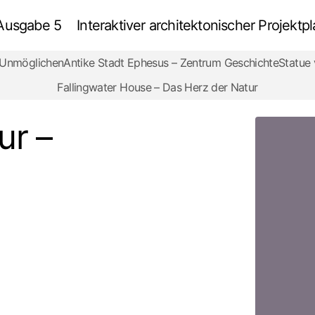
 Ausgabe 5
Interaktiver architektonischer Projek
s Unmöglichen
Antike Stadt Ephesus – Zentrum Geschichte
Statue
Museum für Popkultur – Skulpturaler Klang
Prüfung
Fallingwater House – Das Herz der Natur
ur –