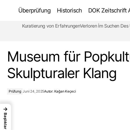
Überprüfung
Historisch
DOK Zeitschrift
Kuratierung von Erfahrungen
Verloren İm Suchen De
Gedanken von Architekten über
berufliche Veränderungen
Museum für Popkult
Skulpturaler Klang
Prüfung
Juni 24, 2025
Autor:
Kağan Keçeci
→
Başlıklar