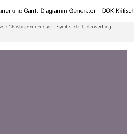
tplaner und Gantt-Diagramm-Generator
DOK-Kritisch
 von Christus dem Erlöser – Symbol der Unterwerfung
Was haben die Architekturzeitschriften
zwischen 1920 und 1980 über die
Zukunft versäumt?