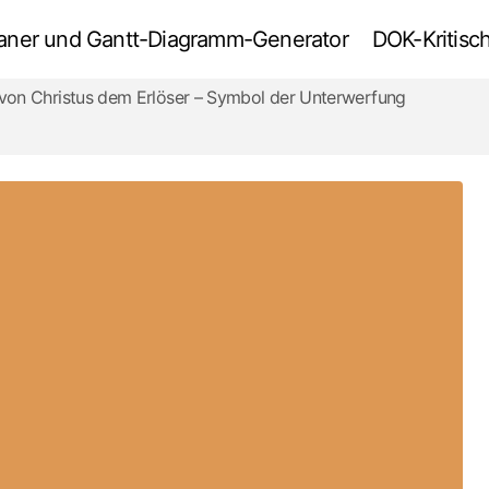
tplaner und Gantt-Diagramm-Generator
DOK-Kritisch
 von Christus dem Erlöser – Symbol der Unterwerfung
Eiffelturm -Besucher aus Metall