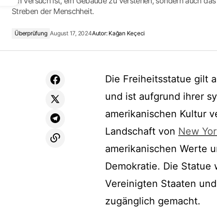
ein Versuch ist, ein Gebäude zu verstehen, sondern auch d
Streben der Menschheit.
Überprüfung
August 17, 2024
Autor:
Kağan Keçeci
Die Freiheitsstatue gilt
und ist aufgrund ihrer s
amerikanischen Kultur v
Landschaft von
New Yor
amerikanischen Werte u
Demokratie. Die Statue 
Vereinigten Staaten und 
zugänglich gemacht.