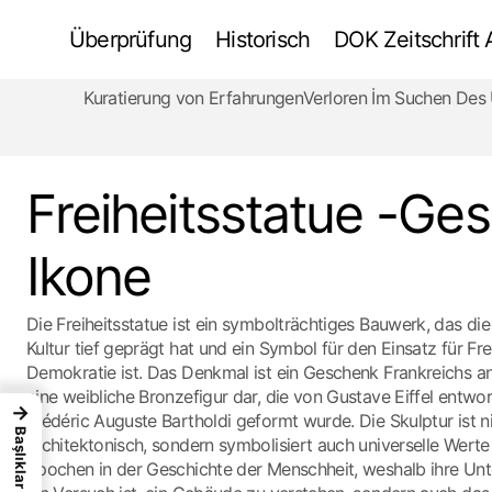
Überprüfung
Historisch
DOK Zeitschrift
Kuratierung von Erfahrungen
Verloren İm Suchen De
Stonehenge - Entstehungsgeschichte
Freiheitsstatue -Ge
Ikone
Die Freiheitsstatue ist ein symbolträchtiges Bauwerk, das di
Kultur tief geprägt hat und ein Symbol für den Einsatz für Fre
Demokratie ist. Das Denkmal ist ein Geschenk Frankreichs an
eine weibliche Bronzefigur dar, die von Gustave Eiffel entwo
→
Frédéric Auguste Bartholdi geformt wurde. Die Skulptur ist n
Başlıklar
architektonisch, sondern symbolisiert auch universelle Werte
Epochen in der Geschichte der Menschheit, weshalb ihre Unt