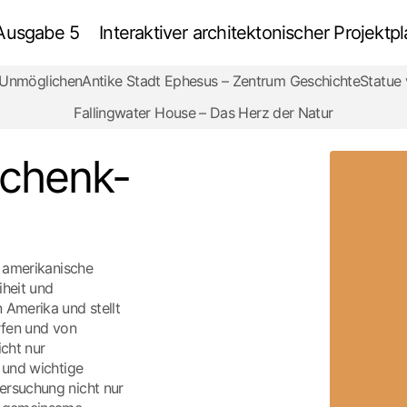
 Ausgabe 5
Interaktiver architektonischer Projek
s Unmöglichen
Antike Stadt Ephesus – Zentrum Geschichte
Statue
Freiheitsstatue -Geschenk-Ikone
Überprüfung
Fallingwater House – Das Herz der Natur
schenk-
e amerikanische
iheit und
 Amerika und stellt
rfen und von
icht nur
 und wichtige
ersuchung nicht nur