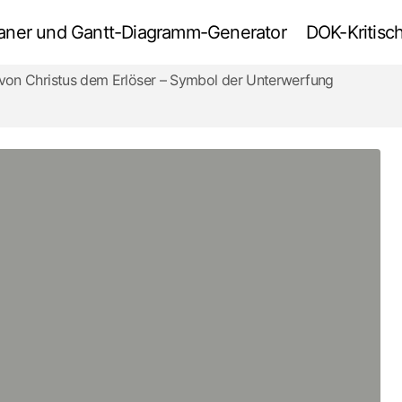
tplaner und Gantt-Diagramm-Generator
DOK-Kritisch
 von Christus dem Erlöser – Symbol der Unterwerfung
Royal College of Art Kreativität und Vision
in der Architektur