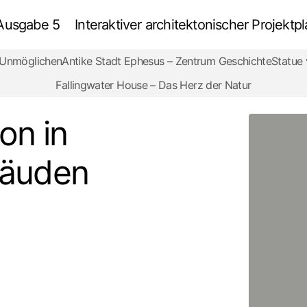
 Ausgabe 5
Interaktiver architektonischer Projek
s Unmöglichen
Antike Stadt Ephesus – Zentrum Geschichte
Statue
Earthbag-Konstruktion in modernen Öko-Gebäuden
Prüfung
Fallingwater House – Das Herz der Natur
on in
äuden