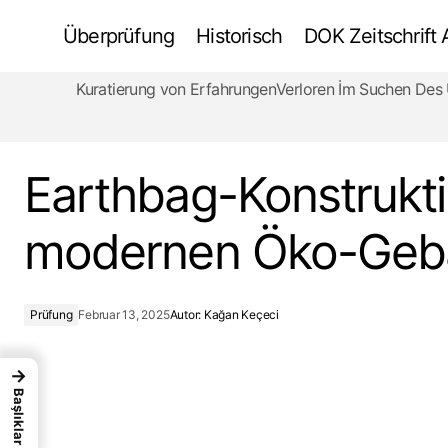
Überprüfung
Historisch
DOK Zeitschrift
Kuratierung von Erfahrungen
Verloren İm Suchen De
N°7 Bretscha Haus Ein modernes
architektonisches Meisterwerk
Earthbag-Konstrukti
modernen Öko-Geb
Prüfung
Februar 13, 2025
Autor:
Kağan Keçeci
→
Başlıklar