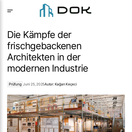
Die Kämpfe der frischgebackenen Architekten in der
modernen Industrie
Die Kämpfe der
frischgebackenen
Architekten in der
modernen Industrie
Prüfung
Juni 25, 2025
Autor:
Kağan Keçeci