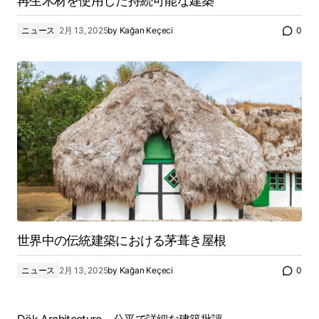
再生木材を使用した持続可能な建築
ニュース
2月 13, 2025
by
Kağan Keçeci
0
世界中の伝統建築における茅葺き屋根
ニュース
2月 13, 2025
by
Kağan Keçeci
0