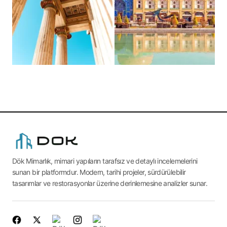
Dök Mimarlık, mimari yapıların tarafsız ve detaylı incelemelerini
sunan bir platformdur. Modern, tarihi projeler, sürdürülebilir
tasarımlar ve restorasyonlar üzerine derinlemesine analizler sunar.