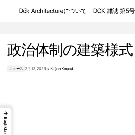
Dök Architectureについて
DOK 雑誌 第5号
サステナブル デザインが近代的な建物に
与える影響
政治体制の建築様式
ニュース
2月 12, 2025
by
Kağan Keçeci
→
Başlıklar