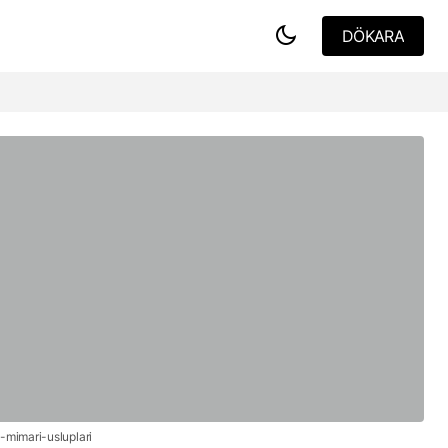
DÖKARA
DÖKARA
モジュラー建築の建設プロセス
n-mimari-usluplari