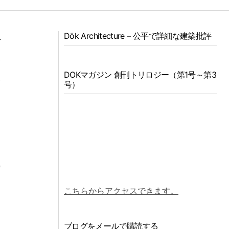
Dök Architecture – 公平で詳細な建築批評
で
影
DOKマガジン 創刊トリロジー（第1号～第3
機
号）
セ
造
時
え
こちらからアクセスできます。
ブログをメールで購読する