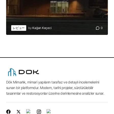
レビュー
by
Kağan Keçeci
0
Dök Mimarlık, mimari yapıların tarafsız ve detaylı incelemelerini
sunan bir platformdur. Modern, tarihi projeler, sürdürülebilir
tasarımlar ve restorasyonlar üzerine derinlemesine analizler sunar.