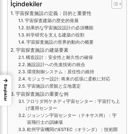
İçindekiler
宇宙探査施設の定義：目的と重要性
宇宙探査建築の歴史的発展
効果的な宇宙施設設計の必須機能
科学研究を支える建築の役割
宇宙探査施設の世界的動向の概要
宇宙探査施設の建築要素
構造設計：安全性と耐久性の確保
施設設計への先進技術の統合
環境制御システム：居住性の維持
モジュラー設計: 将来の拡張に柔軟に対応
→
宇宙施設の景観と立地選定
Başlıklar
宇宙探査施設の重要な例
フロリダ州ケネディ宇宙センター：宇宙打ち上
げ運用センター
ジョンソン宇宙センター（テキサス州）：宇
宙飛行士の訓練場
欧州宇宙機関のESTEC（オランダ）：技術開