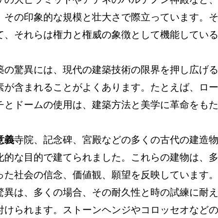
、その印象的な規模と壮大さで際立っています。
て、それらは権力と権威の象徴として機能してい
築の驚異には、現代の建築技術の限界を押し広げ
素が含まれることがよくあります。たとえば、ロ
チとドームの使用は、建築方法と美学に革命をも
意義
寺院、記念碑、宮殿などの多くの古代の建造
化的な目的で建てられました。これらの建物は、
った社会の信念、価値観、願望を反映しています
驚異は、多くの場合、その耐久性と時の試練に耐
付けられます。ストーンヘンジやコロッセオなど