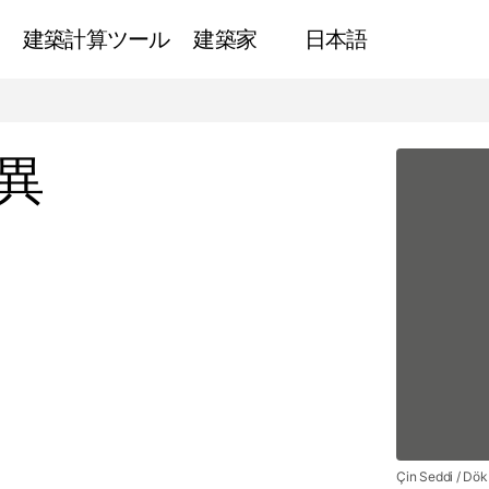
建築計算ツール
建築家
日本語
古代世界の建築の驚異
ニュース
異
Çin Seddi / Dök