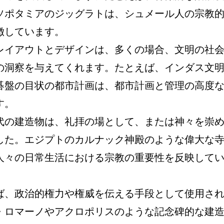
ソポタミアのジッグラトは、シュメール人の宗教
徴しています。
レイアウトとデザインは、多くの場合、文明の社
の洞察を与えてくれます。たとえば、インダス文
碁盤の目状の都市計画は、都市計画と管理の高度
す。
代の建造物は、礼拝の場として、または神々を崇
した。エジプトのカルナック神殿のような偉大な
人々の日常生活における宗教の重要性を反映して
ば、政治的権力や権威を伝える手段として使用さ
・ロマーノやアクロポリスのような記念碑的な建