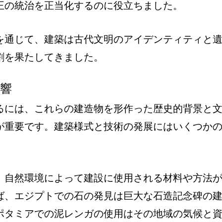
王の統治を正当化するのに役立ちました。
を通じて、建築は古代文明のアイデンティティと
割を果たしてきました。
影響
るには、これらの建造物を形作った歴史的背景と
が重要です。建築様式と技術の発展にはいくつか
、自然環境によって建設に使用される材料や方法
ば、エジプトでの石の発見は巨大な石造記念碑の
ポタミアでの泥レンガの使用はその地域の気候と