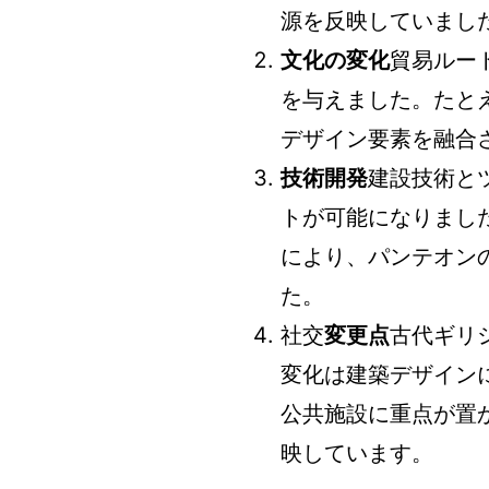
源を反映していまし
文化の変化
貿易ルー
を与えました。たと
デザイン要素を融合
技術開発
建設技術と
トが可能になりまし
により、パンテオン
た。
社交
変更点
古代ギリ
変化は建築デザイン
公共施設に重点が置
映しています。