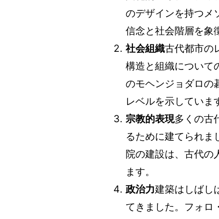
のデザインを持つメ
信念と社会階層を象
社会組織
古代都市の
構造と組織について
のモヘンジョダロの
レベルを示していま
宗教的表現
多くの古
るために建てられま
院の建設は、古代の
ます。
政治力
建築はしばし
てきました。フォロ