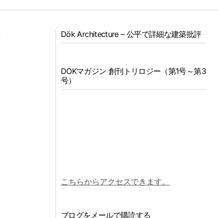
Dök Architecture – 公平で詳細な建築批評
願
ま
DOKマガジン 創刊トリロジー（第1号～第3
、
号）
ス
の
歴
建
こちらからアクセスできます。
ブログをメールで購読する