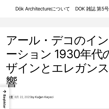
Dök Architectureについて
DOK 雑誌 第5号
創造的ビジョンと社会的責任を兼ね備えた
アール
検査
建築家の未来像
アール・デコのイン
ーション 1930年
ザインとエレガンス
響
→
Başlıklar
検査
6月 22, 2025
by
Kağan Keçeci