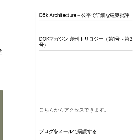
Dök Architecture – 公平で詳細な建築批評
DOKマガジン 創刊トリロジー（第1号～第3
テ
号）
建
と
。
こちらからアクセスできます。
ブログをメールで購読する