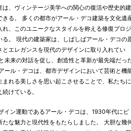
産は、ヴィンテージ美学への関心の復活や歴史的
できる。 多くの都市がアール・デコ建築を文化遺
入れ、このユニークなスタイルを称える修復プロ
いる。 現代の建築家は、しばしばアール・デコの
さとエレガンスを現代のデザインに取り入れてい
去と未来の対話を促し、創造性と革新が最先端だっ
 アール・デコは、都市デザインにおいて芸術と機
生まれる美しさを思い起こさせることで、私たち
え続けている。
ザイン運動であるアール・デコは、1930年代にピ
新たな魅力と現代性をもたらしました。 大胆な幾