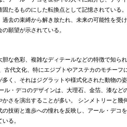
確固たるものにした転換点として記憶されている
、過去の束縛から解き放たれ、未来の可能性を受
会の願望が示されている。
大胆な色彩、複雑なディテールなどの特徴で知ら
は、古代文化、特にエジプトやアステカのモチーフ
が多く、それはジグラットや様式化された動物の
アール・デコのデザインは、大理石、金箔、漆など
やかさを演出することが多い。 シンメトリーと幾
代の技術と進歩への憧れを反映し、アール・デコ
ている。