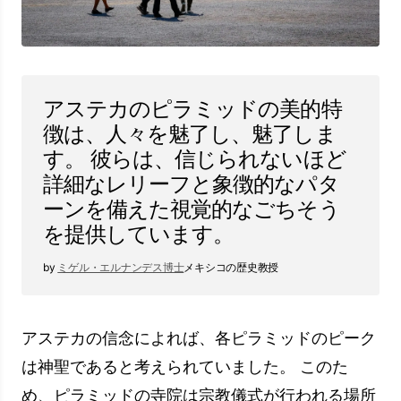
アステカ建築で使用される石は、火山岩の使用に
よっても注目を集めています。 これらの岩は、
自然な美学を提供しながら、ピラミッドの耐久性
を高めます。 これらの建築的特徴は、アステカ
のピラミッドの独自性と印象を強調しています。
Mimari
Detayları
Özellikler
色付きのフ
神話の人物やシンボルで飾ら
レスコ画
れたカラフルな絵
幾何学的順
長方形と正方形の形に基づい