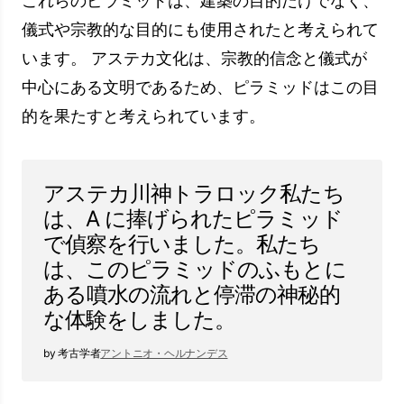
言の正確さは議論の余地がありますが、アステカ
にとって重要な直観のツールであると考えられて
います。
ピラミッ
ミステリー
ド
テオティ
どのようにして建設技術と仕上
ワカンの
がりの質が完璧になるのでしょ
ピラミッ
うか?
ド
ティカ
ここでどのような儀式が行わ
ル・ピラ
れ、どのような宗教儀式が主催