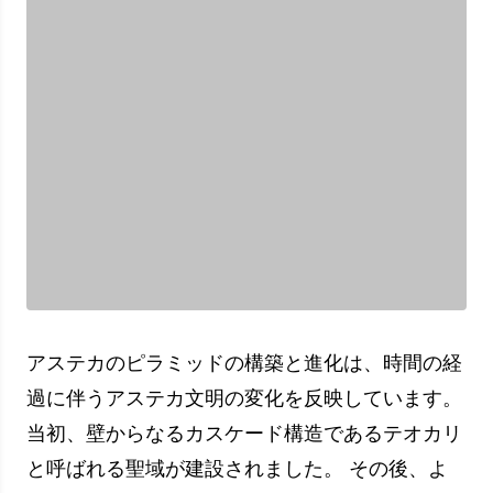
重要な日付:
日付
出来事
M.O.
アステカ文明の確立
1300
1428-
アステカ帝国時代
1521
ヘルナン・コルテス
が率いるスペ
1519
インの侵略