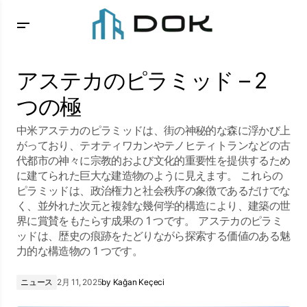
アステカのピラミッド – 2 つの極
アステカのピラミッド – 2
つの極
中米アステカのピラミッドは、街の神秘的な森に浮かび上
がっており、テオティワカンやテノヒティトランなどの古
代都市の神々に宗教的および文化的重要性を提供するため
に建てられた巨大な建造物のように見えます。 これらの
ピラミッドは、政治権力と社会秩序の象徴であるだけでな
く、並外れた次元と複雑な幾何学的構造により、建築の世
界に賞賛をもたらす成果の 1 つです。 アステカのピラミ
ッドは、歴史の痕跡をたどりながら探索する価値のある魅
力的な構造物の 1 つです。
ニュース
2月 11, 2025
by
Kağan Keçeci