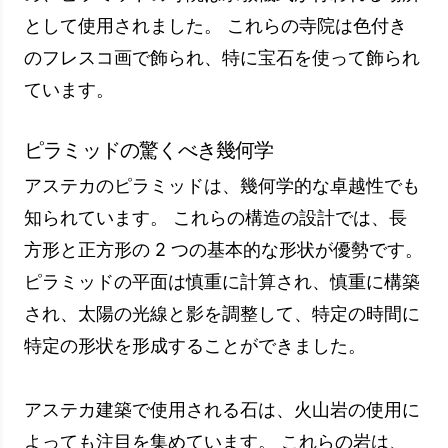
序
た完璧なバランス
シャワーキ
聖なる寺院の入り口と分離を
ャビン
提供する構造物
壁のレリー
神話の物語を支える詳細な彫
フ
刻とレリーフ
アステカのピラミッドの美的特徴は、歴史と芸術
愛好家の両方にとって大きな関心の源です。 こ
れらの構造はメキシコですその豊かな歴史と文化
遺産を反映すると同時に、芸術的快楽を満足させ
ます。 アステカ文明この美的遺産の保存と価値
のおかげで、痕跡の痕跡が今日まで生き残ってい