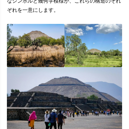
アステカの信念によれば、各ピラミッドのピーク
は神聖であると考えられていました。 このた
め、ピラミッドの寺院は宗教儀式が行われる場所
として使用されました。 これらの寺院は色付き
のフレスコ画で飾られ、特に宝石を使って飾られ
ています。
ピラミッドの驚くべき幾何学
アステカのピラミッドは、幾何学的な卓越性でも
知られています。 これらの構造の設計では、長
方形と正方形の 2 つの基本的な形状が優勢です。
ピラミッドの平面は慎重に計算され、慎重に構築
され、太陽の光線と影を調整して、特定の時間に
特定の形状を形成することができました。