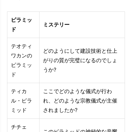
ィにとって非常に重要でした。 これらの構造
は、宗教的な儀式が行われた場所だけでなく、社
会的、宗教的、政治的な目的にも役立ちました。
アステカ文明がピラミッドを通じてどのような組
織を持っているかを調べてみましょう。
宗教的および儀式的な目的
アステカのピラミッドは、宗教的儀式の中心とし
て使用されました。 これらの構造は、神々に捧
げられた犠牲と祈りの重要な場所として機能しま
した。 アステカ人は彼らをピラミッドに連れて
行き、太陽神フイトポクトリや雨神タロックなど
の神々に供物を捧げました。 これらの儀式は、
社会の宗教的信念を強化し、彼らがより多くの名