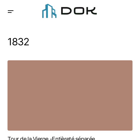
1832
Tour de la Vierge -Entièreté séparée