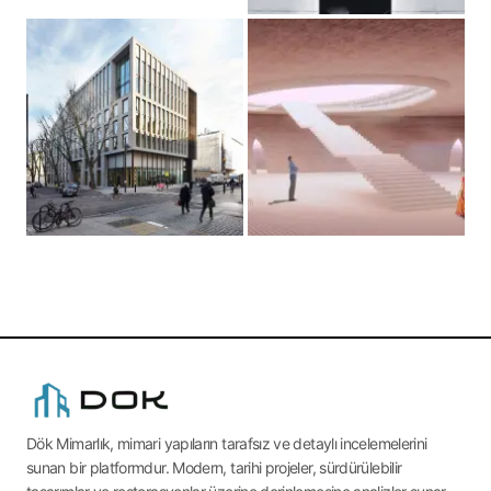
Dök Mimarlık, mimari yapıların tarafsız ve detaylı incelemelerini
sunan bir platformdur. Modern, tarihi projeler, sürdürülebilir