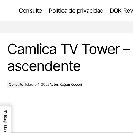
Consulte
Política de privacidad
DOK Rev
La función del yeso en los frescos
renacentistas
Camlica TV Tower – 
ascendente
Consulte
febrero 4, 2025
Autor:
Kağan Keçeci
→
Başlıklar