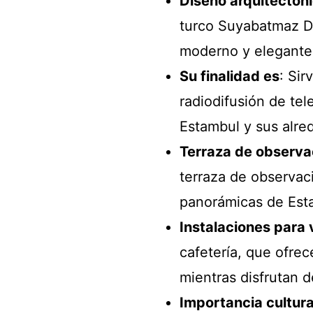
Diseño arquitectón
turco Suyabatmaz De
moderno y elegante
Su finalidad es
: Si
radiodifusión de tel
Estambul y sus alre
Terraza de observa
terraza de observac
panorámicas de Est
Instalaciones para 
cafetería, que ofrec
mientras disfrutan d
Importancia cultura