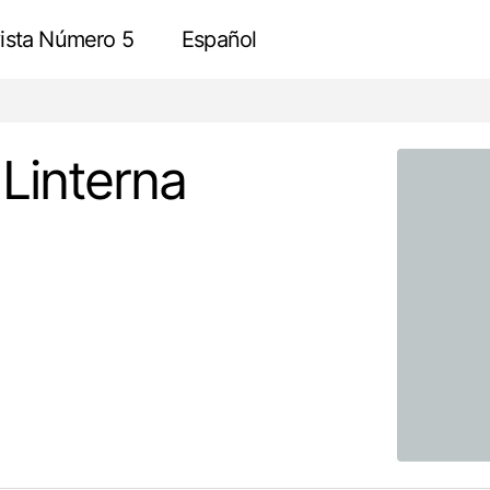
ista Número 5
Español
Camlica TV Tower – Linterna ascendente
Consulte
Linterna