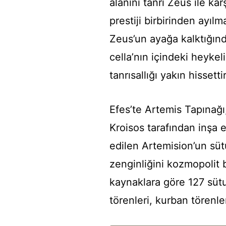
alanını tanrı Zeus ile ka
prestiji birbirinden ayılm
Zeus’un ayağa kalktığınd
cella’nın içindeki heyke
tanrısallığı yakın hissett
Efes’te Artemis Tapınağı, 
Kroisos tarafından inşa
edilen Artemision’un sü
zenginliğini kozmopolit 
kaynaklara göre 127 sütu
törenleri, kurban törenle