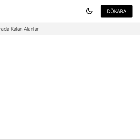
DÖKARA
DÖKARA
rada Kalan Alanlar
Dijital Göçebeler için Tasarım