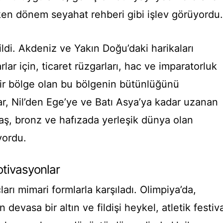
ken dönem seyahat rehberi gibi işlev görüyordu.
ildi. Akdeniz ve Yakın Doğu’daki harikaları
ar için, ticaret rüzgarları, hac ve imparatorluk
 bir bölge olan bu bölgenin bütünlüğünü
ar, Nil’den Ege’ye ve Batı Asya’ya kadar uzanan
taş, bronz ve hafızada yerleşik dünya olan
yordu.
otivasyonlar
çları mimari formlarla karşıladı. Olimpiya’da,
 devasa bir altın ve fildişi heykel, atletik festiv