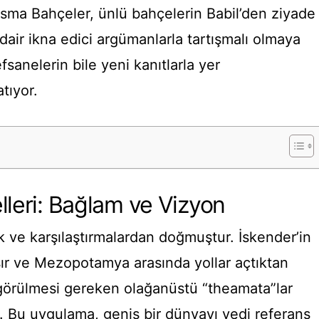
Asma Bahçeler, ünlü bahçelerin Babil’den ziyade
dair ikna edici argümanlarla tartışmalı olmaya
sanelerin bile yeni kanıtlarla yer
atıyor.
lleri: Bağlam ve Vizyon
ilik ve karşılaştırmalardan doğmuştur. İskender’in
sır ve Mezopotamya arasında yollar açtıktan
görülmesi gereken olağanüstü “theamata”lar
r. Bu uygulama, geniş bir dünyayı yedi referans