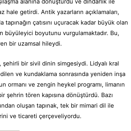
rşılaşma alanına dönüştürdü ve dindarlık ile
az hale getirdi. Antik yazarların açıklamaları,
a tapınağın çatısını uçuracak kadar büyük olan
lin büyüleyici boyutunu vurgulamaktadır. Bu,
iren bir uzamsal hileydi.
şehirli bir sivil dinin simgesiydi. Lidyalı kral
 edilen ve kundaklama sonrasında yeniden inşa
tun ormanı ve zengin heykel programı, limanın
bir şehrin tören kapısına dönüştürdü. Bazı
ndan oluşan tapınak, tek bir mimari dil ile
rini ve ticareti çerçeveliyordu.