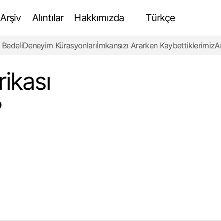
Arşiv
Alıntılar
Hakkımızda
Türkçe
 Bedeli
Deneyim Kürasyonları
İmkansızı Ararken Kaybettiklerimiz
A
Antik Dünyanın 7 Harikası Nasıl Ayakta Kalıyor?
Review
ikası
?